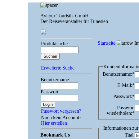
Avitour Touristik GmbH
Der Reiseveranstalter für Tunesien
Startseite
Im
Produktsuche
Kundeninformati
Erweiterte Suche
Benutzername:
*
Benutzername
E-Mail:
*
Passwort
Passwort:
*
Passwort
Passwort vergessen?
wiederholen:
*
Noch kein Account?
Hier erstellen
Informationen zu
Bookmark Us
Titel
: