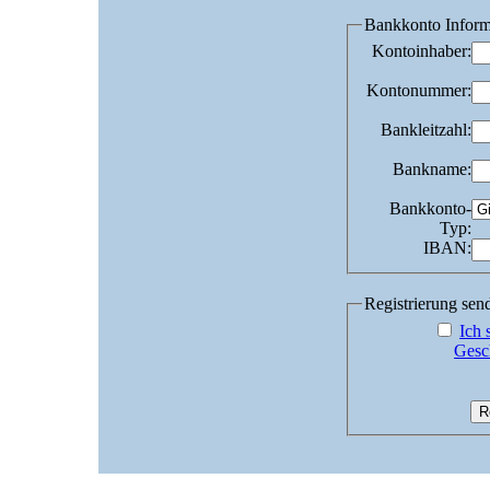
Bankkonto Inform
Kontoinhaber
:
Kontonummer
:
Bankleitzahl
:
Bankname
:
Bankkonto-
Typ
:
IBAN
:
Registrierung sen
Ich 
Gesc