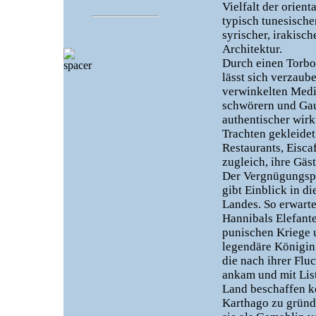
Vielfalt der orient
typisch tunesisch
syrischer, irakisc
Architektur.
Durch einen Torbog
lässt sich verzaub
verwinkelten Medi
schwörern und Gau
authentischer wirk
Trachten gekleidet
Restaurants, Eisca
zugleich, ihre Gäst
Der Vergnügungsp
gibt Einblick in d
Landes. So erwart
Hannibals Elefanten
punischen Kriege u
legendäre Königin 
die nach ihrer Flu
ankam und mit List
Land beschaffen k
Karthago zu gründ