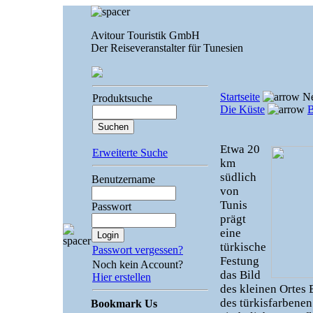
Avitour Touristik GmbH
Der Reiseveranstalter für Tunesien
Startseite
Ne
Produktsuche
Die Küste
B
Etwa 20
Erweiterte Suche
km
südlich
Benutzername
von
Tunis
Passwort
prägt
eine
türkische
Passwort vergessen?
Festung
Noch kein Account?
das Bild
Hier erstellen
des kleinen Ortes B
des türkisfarbene
Bookmark Us