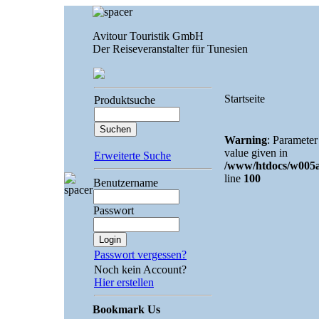
Avitour Touristik GmbH
Der Reiseveranstalter für Tunesien
Startseite
Produktsuche
Warning
: Parameter
value given in
Erweiterte Suche
/www/htdocs/w005a2
line
100
Benutzername
Passwort
Passwort vergessen?
Noch kein Account?
Hier erstellen
Bookmark Us